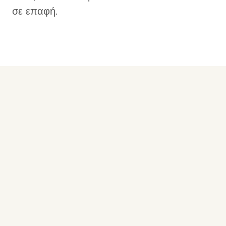
σε επαφή.
Εξειδικευμένοι
AI Φωνητικοί
Βοηθοί για
Χρηματοοικονομικές
Υπηρεσίες
Η πλατφόρμα AI
Φωνής της ASETO
προσφέρει μια
πλήρη σουίτα