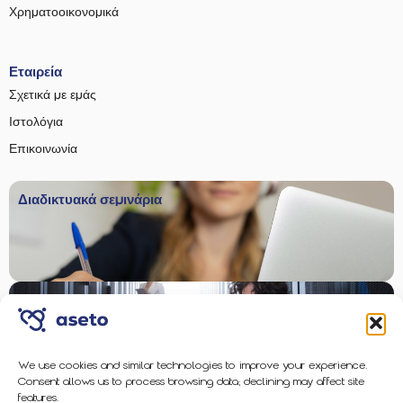
Χρηματοοικονομικά
Εταιρεία
Σχετικά με εμάς
Ιστολόγια
Επικοινωνία
Διαδικτυακά σεμινάρια
Φιλοξενία φωνής AI
We use cookies and similar technologies to improve your experience.
Consent allows us to process browsing data; declining may affect site
features.
Προστασία Επιχειρηματικού Επιπέδου